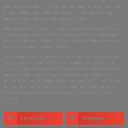
Curabitur
ullamcorper ultricies nisi. Nam eget dui. Etiam rhoncus. Maecenas
tempus, tellus eget condimentum rhoncus, sem quam semper
libero, sit amet adipiscing sem neque sed ipsum.
Nam quam nunc, blandit vel, luctus pulvinar, hendrerit id, lorem.
Maecenas nec odio et ante tincidunt tempus. Donec vitae sapien
ut libero venenatis faucibus. Nullam quis ante. Etiam sit amet orci
eget eros faucibus tincidunt. Duis leo.
Sed fringilla mauris sit amet nibh. Donec sodales sagittis magna.
Sed consequat, leo eget bibendum sodales, augue velit cursus
nunc, quis gravida magna mi a libero. Fusce vulputate eleifend
sapien. Vestibulum purus quam, scelerisque ut, mollis sed,
nonummy id, metus. Nullam accumsan lorem in dui. Cras ultricies
mi eu turpis hendrerit fringilla. Vestibulum ante ipsum primis in
faucibus orci luctus et ultrices posuere cubilia Curae; In ac dui
quis mi
Facebook
Pinterest