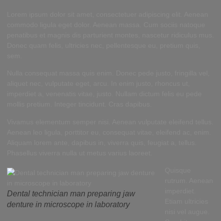
Lorem ipsum dolor sit amet, consectetuer adipiscing elit. Aenean
commodo ligula eget dolor. Aenean massa. Cum sociis natoque
penatibus et magnis dis parturient montes, nascetur ridiculus mus.
Donec quam felis, ultricies nec, pellentesque eu, pretium quis,
sem.
Nulla consequat massa quis enim. Donec pede justo, fringilla vel,
aliquet nec, vulputate eget, arcu. In enim justo, rhoncus ut,
imperdiet a, venenatis vitae, justo. Nullam dictum felis eu pede
mollis pretium. Integer tincidunt. Cras dapibus.
Vivamus elementum semper nisi. Aenean vulputate eleifend tellus.
Aenean leo ligula, porttitor eu, consequat vitae, eleifend ac, enim.
Aliquam lorem ante, dapibus in, viverra quis, feugiat a, tellus.
Phasellus viverra nulla ut metus varius laoreet.
Quisque
rutrum. Aenean
imperdiet.
Dental technician man preparing jaw
Etiam ultricies
denture in microscope in laboratory
nisi vel augue.