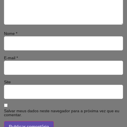
Nome
*
E-mail
*
Site
Salvar meus dados neste navegador para a próxima vez que eu
comentar.