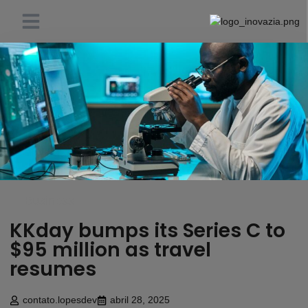
About Us
Contact us
Business
KKday bumps its Series C to
$95 million as travel
resumes
contato.lopesdev
abril 28, 2025