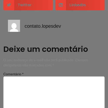
Twitter
LinkedIn
contato.lopesdev
Deixe um comentário
O seu endereço de e-mail não será publicado.
Campos
obrigatórios são marcados com
*
Comentário
*